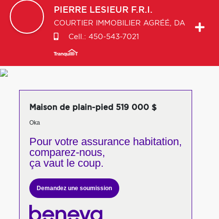
PIERRE
LESIEUR F.R.I.
COURTIER IMMOBILIER AGRÉÉ, DA
Cell.:
450-543-7021
Maison de plain-pied 519 000 $
Oka
Pour votre
assurance habitation,
comparez-nous,
ça vaut le coup.
Demandez une soumission