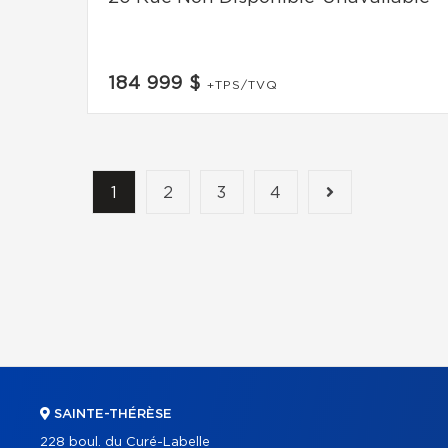
184 999 $
+TPS/TVQ
1
2
3
4
SAINTE-THÉRÈSE
228 boul. du Curé-Labelle