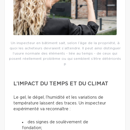
Un inspecteur en bâtiment sait, selon l’âge de la propriété, à
quoi les acheteurs devraient s’attendre. Il peut ainsi distinguer
l’usure normale des éléments - liée au temps - de ceux qui
posent réellement problème ou qui semblent s’être détériorés
p
L’IMPACT DU TEMPS ET DU CLIMAT
Le gel, le dégel, l’humidité et les variations de
température laissent des traces. Un inspecteur
expérimenté va reconnaître :
des signes de soulèvement de
fondation;