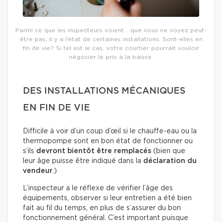
Parmi ce que les inspecteurs voient… que vous ne voyez peut-
être pas, il y a l’état de certaines installations. Sont-elles en
fin de vie? Si tel est le cas, votre courtier pourrait vouloir
négocier le prix à la baisse.
DES INSTALLATIONS MÉCANIQUES
EN FIN DE VIE
Difficile à voir d’un coup d’œil si le chauffe-eau ou la
thermopompe sont en bon état de fonctionner ou
s’ils
devront bientôt être remplacés
(bien que
leur âge puisse être indiqué dans la
déclaration du
vendeur
.)
L’inspecteur a le réflexe de vérifier l’âge des
équipements, observer si leur entretien a été bien
fait au fil du temps, en plus de s’assurer du bon
fonctionnement général. C’est important puisque